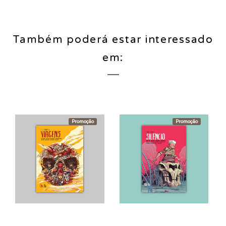
Também poderá estar interessado
em:
Promoção
Esgotado
Promoção
Esgotado