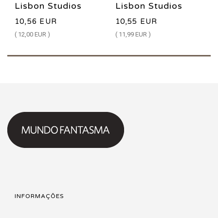
Lisbon Studios
Lisbon Studios
10,56 EUR
10,55 EUR
Series Vol. 03:
Series Vol. 02:
( 12,00 EUR )
( 11,99 EUR )
Viagens HC
Silêncio HC
INFORMAÇÕES