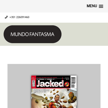
MENU
+351 226091460