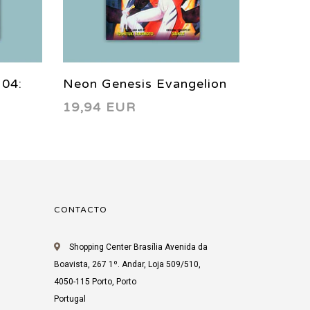
 04:
Neon Genesis Evangelion
I’’S Vo
19,94 EUR
7,15 
 Nine
Vol. 03 1999
CONTACTO
Shopping Center Brasília Avenida da
Boavista, 267 1º. Andar, Loja 509/510,
4050-115 Porto, Porto
Portugal