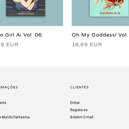
o Girl Ai Vol. 06:
Oh My Goddess! Vol.
19 EUR
18,69 EUR
ting Room 2003
Love Potion Number
1997
RMAÇÕES
CLIENTES
ante
Entrar
e
Registe-se
a Mundo Fantasma
Boletim E-mail