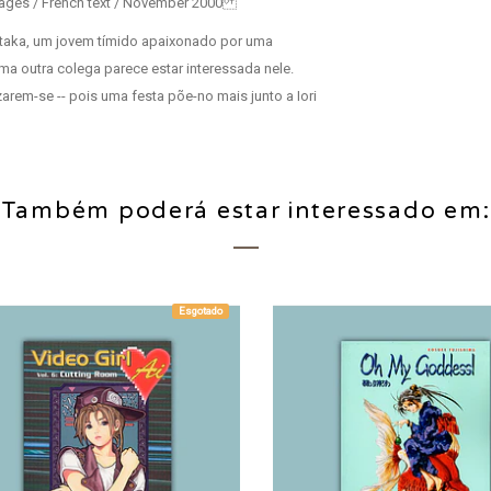
 pages / French text / November 2000
hitaka, um jovem tímido apaixonado por uma
uma outra colega parece estar interessada nele.
arem-se -- pois uma festa põe-no mais junto a Iori
Também poderá estar interessado em:
Esgotado