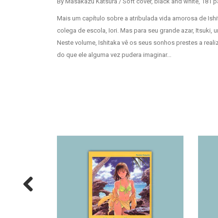
By Masakazu Katsura / Soft cover, black and white, 181
Mais um capítulo sobre a atribulada vida amorosa de Is
colega de escola, Iori. Mas para seu grande azar, Itsuki, 
Neste volume, Ishitaka vê os seus sonhos prestes a realiz
do que ele alguma vez pudera imaginar...