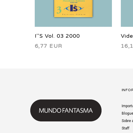
I’’S Vol. 03 2000
Vide
6,77 EUR
16,
Cut
INFO
Import
Blogu
Sobre 
Staff