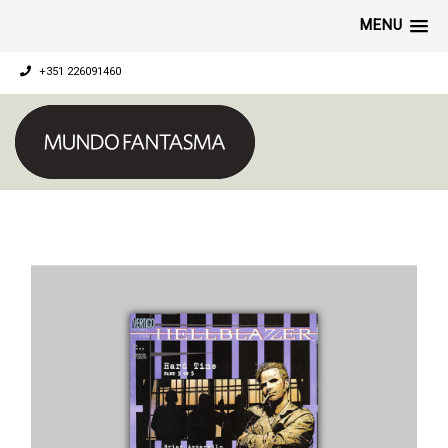
MENU
+351 226091460