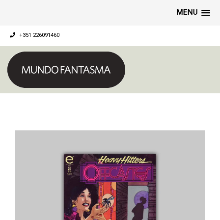
MENU
+351 226091460