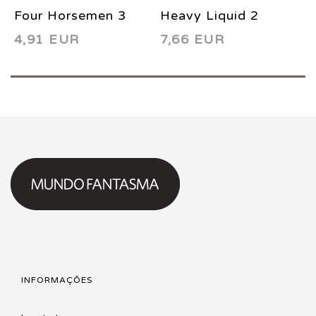
Four Horsemen 3
Heavy Liquid 2
H
4,91 EUR
7,66 EUR
7
2000
1999
2
INFORMAÇÕES