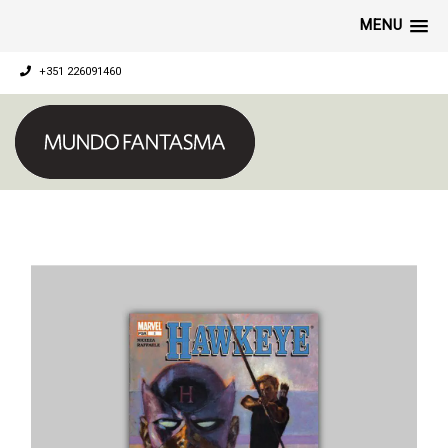
MENU
+351 226091460