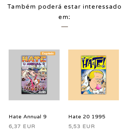
Também poderá estar interessado
em:
Esgotado
Hate Annual 9
Hate 20 1995
6,37 EUR
5,53 EUR
2011