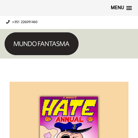
MENU
+351 226091460