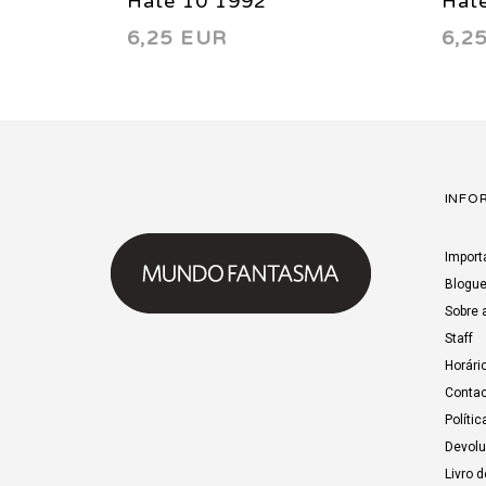
Hate 10 1992
Hat
6,25 EUR
6,2
INFO
Import
Blogu
Sobre 
Staff
Horári
Contac
Polític
Devol
Livro 