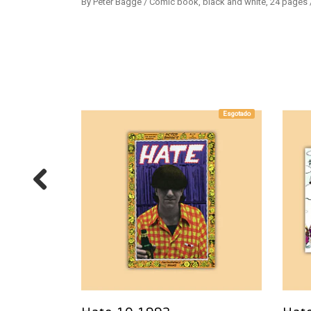
By Peter Bagge / Comic book, black and white, 24 pages 
Esgotado