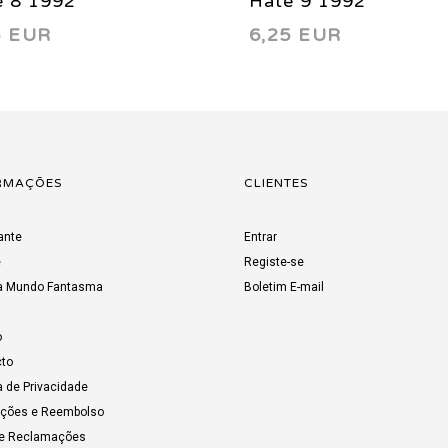
e 8 1992
Hate 9 1992
5 EUR
6,25 EUR
RMAÇÕES
CLIENTES
ante
Entrar
e
Registe-se
a Mundo Fantasma
Boletim E-mail
o
to
a de Privacidade
uções e Reembolso
de Reclamações