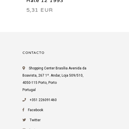
Hate 12 1993
Hate 1
5,31 EUR
5,31 
CONTACTO
Shopping Center Brasília Avenida da
Boavista, 267 1º. Andar, Loja 509/510,
4050-115 Porto, Porto
Portugal
+351 226091460
Facebook
Twitter