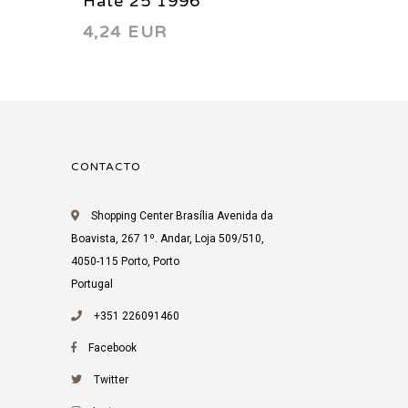
Hate 25 1996
Hate 2
4,24 EUR
5,53 
CONTACTO
Shopping Center Brasília Avenida da
Boavista, 267 1º. Andar, Loja 509/510,
4050-115 Porto, Porto
Portugal
+351 226091460
Facebook
Twitter