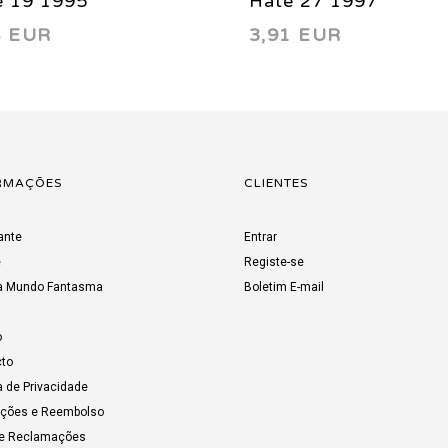
e 19 1995
Hate 27 1997
8 EUR
3,91 EUR
RMAÇÕES
CLIENTES
ante
Entrar
e
Registe-se
a Mundo Fantasma
Boletim E-mail
o
to
a de Privacidade
uções e Reembolso
de Reclamações