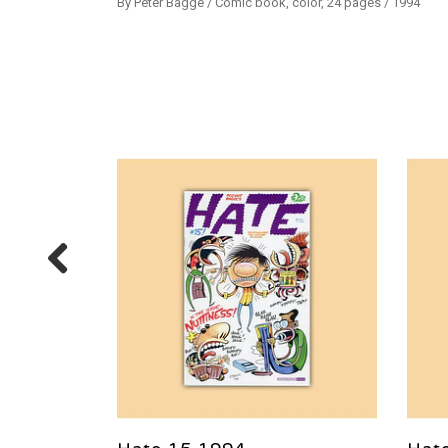
By Peter Bagge / Comic book, color, 24 pages / 1994