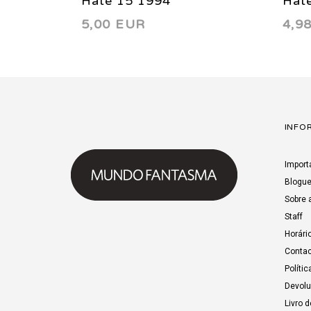
Hate 15 1994
Hat
5,00 EUR
4,9
INFO
Import
Blogu
Sobre 
Staff
Horári
Contac
Polític
Devol
Livro 