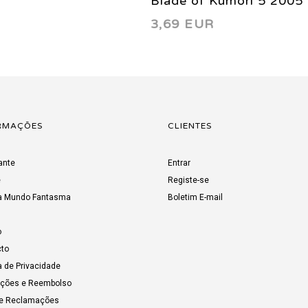
Blade of Kumori 5 2005
3,69 EUR
RMAÇÕES
CLIENTES
ante
Entrar
e
Registe-se
a Mundo Fantasma
Boletim E-mail
o
to
a de Privacidade
uções e Reembolso
de Reclamações