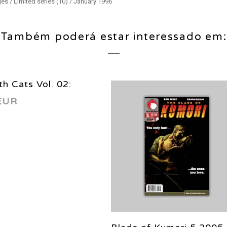
s / Limited series (10) / January 1996
Também poderá estar interessado em:
h Cats Vol. 02:
EUR
 1997