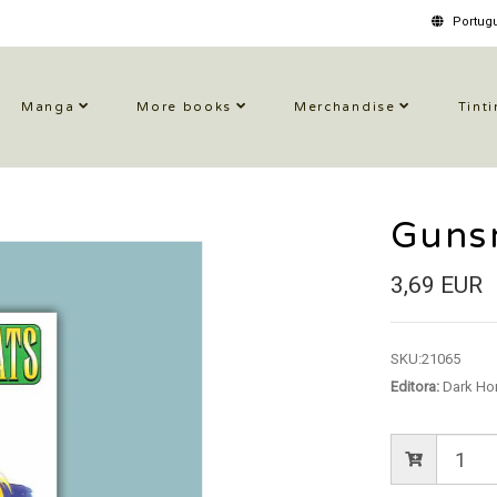
Portugu
Manga
More books
Merchandise
Tinti
Guns
3,69 EUR
SKU:
21065
Editora:
Dark Ho