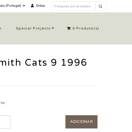
ês (Portugal)
Entrar
n
Special Projects
0
Produto(s)
mith Cats 9 1996
rse