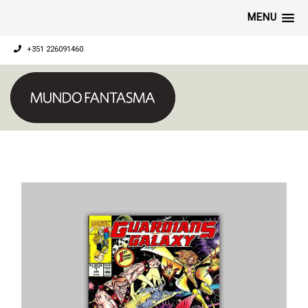
MENU
+351 226091460