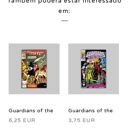
Também poderá estar interessado
em:
Guardians of the
Guardians of the
6,25 EUR
3,75 EUR
Galaxy 3 1990
Galaxy 17 1991