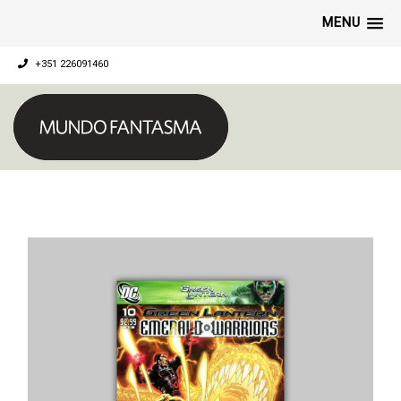
MENU
+351 226091460