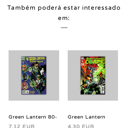
Também poderá estar interessado
em:
Green Lantern 80-
Green Lantern
7,12 EUR
4,30 EUR
Page Giant 1 1998
Corps 3 2006