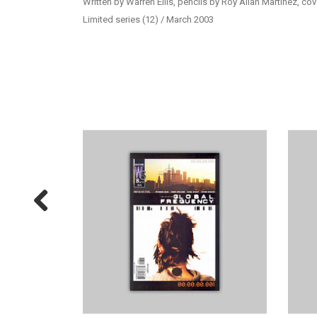
Written by Warren Ellis, pencils by Roy Allan Martinez, c
Limited series (12) / March 2003