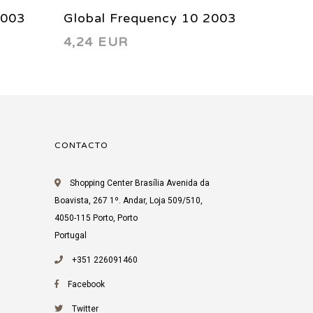
2003
Global Frequency 10 2003
Global
4,24 EUR
3,80 
CONTACTO
Shopping Center Brasília Avenida da
Boavista, 267 1º. Andar, Loja 509/510,
4050-115 Porto, Porto
Portugal
+351 226091460
Facebook
Twitter