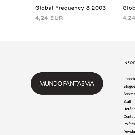
Global Frequency 8 2003
Glo
4,24 EUR
4,2
INFO
Import
Blogu
Sobre 
Staff
Horári
Contac
Polític
Devol