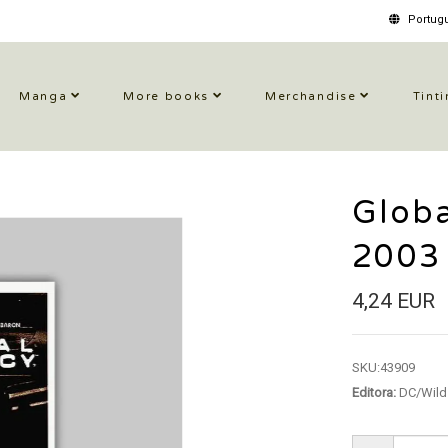
Portugu
Manga
More books
Merchandise
Tinti
Globa
2003
4,24 EUR
SKU:
43909
Editora:
DC/Wild