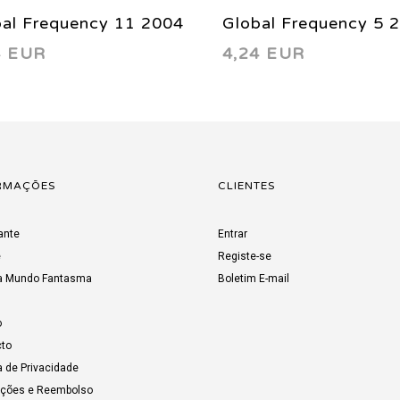
bal Frequency 11 2004
Global Frequency 5 
4 EUR
4,24 EUR
RMAÇÕES
CLIENTES
ante
Entrar
e
Registe-se
a Mundo Fantasma
Boletim E-mail
o
to
a de Privacidade
uções e Reembolso