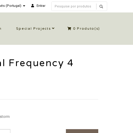
ês (Portugal)
Entrar
n
Special Projects
0
Produto(s)
l Frequency 4
storm