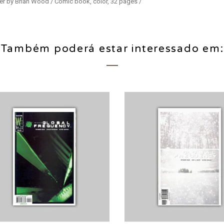
over by Brian Wood / Comic book, color, 32 pages /
Também poderá estar interessado em: