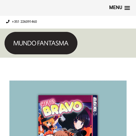
MENU
+351 226091460