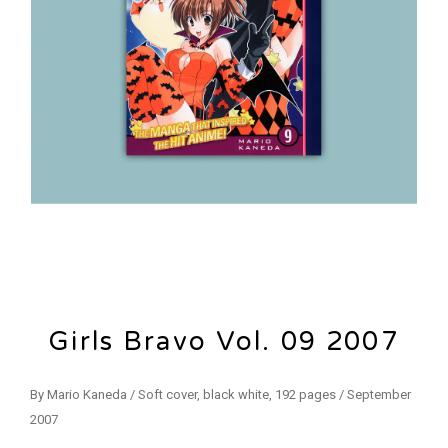
Girls Bravo Vol. 09 2007
By Mario Kaneda / Soft cover, black white, 192 pages / September
2007