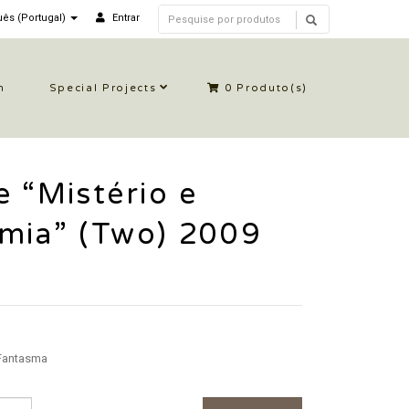
ês (Portugal)
Entrar
n
Special Projects
0
Produto(s)
e “Mistério e
mia” (Two) 2009
antasma