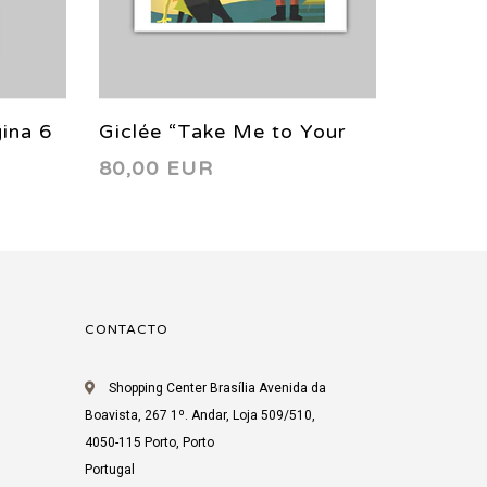
ina 6
Giclée “Take Me to Your
Giclée 
80,00 EUR
80,00
Leader” 2018
CONTACTO
Shopping Center Brasília Avenida da
Boavista, 267 1º. Andar, Loja 509/510,
4050-115 Porto, Porto
Portugal