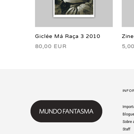
Giclée Má Raça 3 2010
Zin
80,00 EUR
5,0
INFO
Import
Blogu
Sobre 
Staff