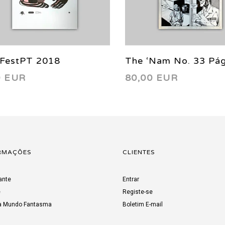
eFestPT 2018
The ‘Nam No. 33 Pág
0 EUR
80,00 EUR
(Original)
RMAÇÕES
CLIENTES
ante
Entrar
e
Registe-se
a Mundo Fantasma
Boletim E-mail