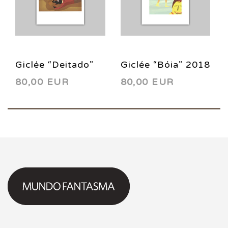
Giclée “Deitado”
Giclée “Bóia” 2018
80,00 EUR
80,00 EUR
2018