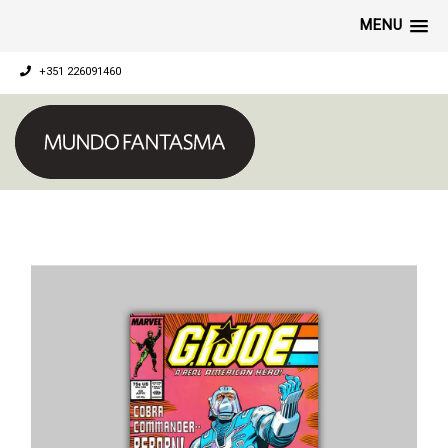
MENU
+351 226091460