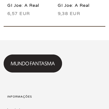
GI Joe: A Real
GI Joe: A Real
6,57 EUR
9,38 EUR
American Hero! 59
American Hero! 56
1987
1987
INFORMAÇÕES