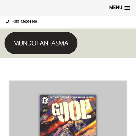
MENU
+351 226091460