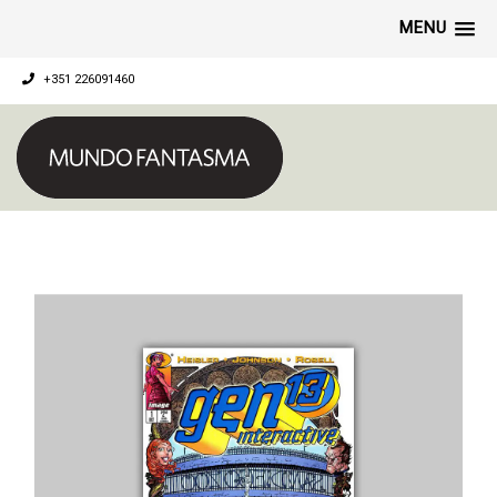
MENU
+351 226091460