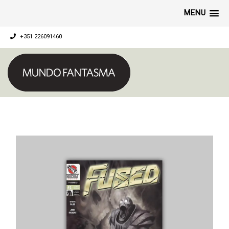
MENU
+351 226091460