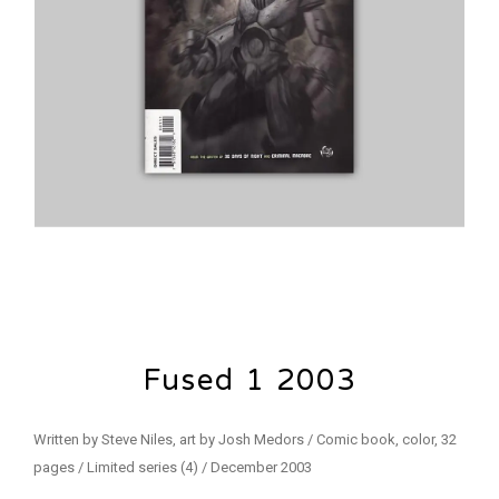
Fused 1 2003
Written by Steve Niles, art by Josh Medors / Comic book, color, 32
pages / Limited series (4) / December 2003