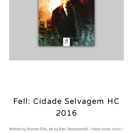
Fell: Cidade Selvagem HC
2016
Written by Warren Ellis, art by Ben Templesmith / Hard cover, color /