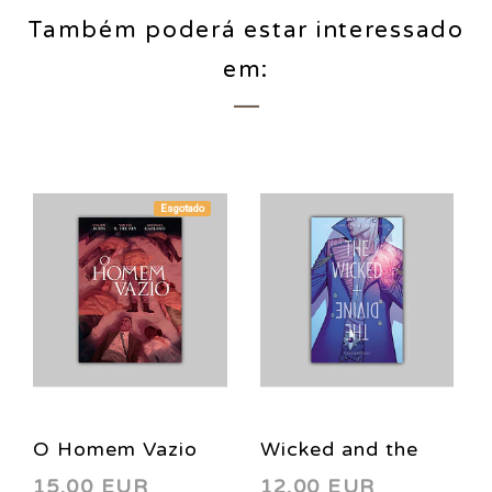
Também poderá estar interessado
em:
Esgotado
O Homem Vazio
Wicked and the
15,00 EUR
12,00 EUR
HC 2018
Divine Vol. 02: