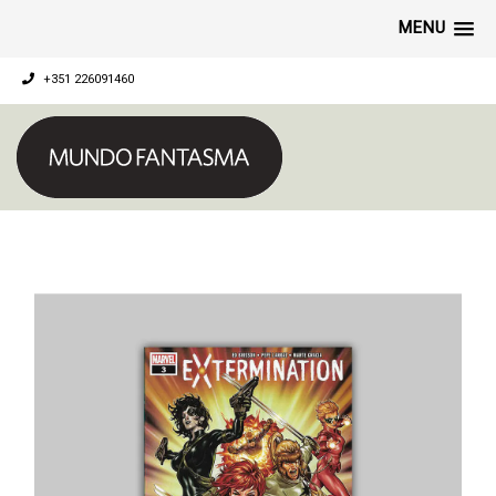
MENU
+351 226091460