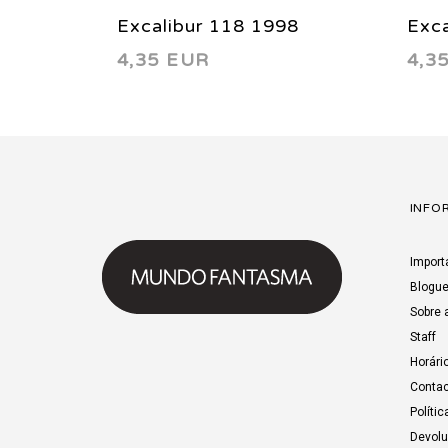
Excalibur 118 1998
Exca
4,35 EUR
4,3
INFO
Import
Blogu
Sobre 
Staff
Horári
Contac
Polític
Devol