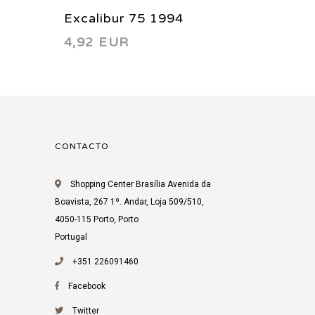
Excalibur 75 1994
Excalib
4,92 EUR
3,12 
1996
CONTACTO
Shopping Center Brasília Avenida da
Boavista, 267 1º. Andar, Loja 509/510,
4050-115 Porto, Porto
Portugal
+351 226091460
Facebook
Twitter