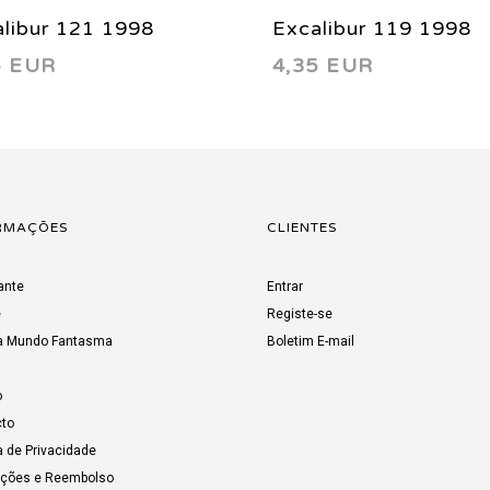
libur 121 1998
Excalibur 119 1998
5 EUR
4,35 EUR
RMAÇÕES
CLIENTES
ante
Entrar
e
Registe-se
a Mundo Fantasma
Boletim E-mail
o
to
a de Privacidade
uções e Reembolso