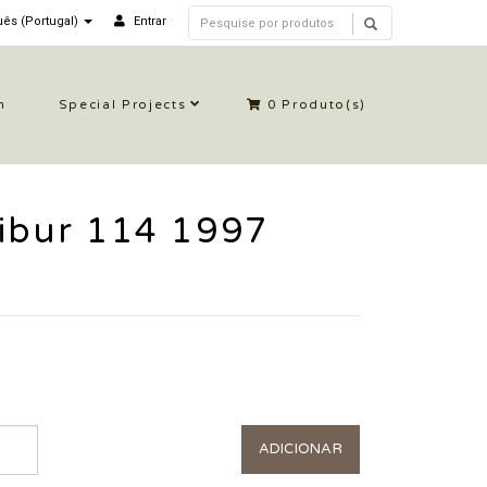
ês (Portugal)
Entrar
n
Special Projects
0
Produto(s)
ibur 114 1997