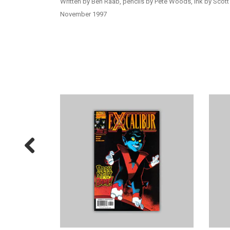
Written by Ben Raab, pencils by Pete Woods, ink by Scott
November 1997