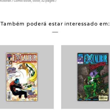
 Koblish / Comic book, color, 32 pages /
Também poderá estar interessado em: