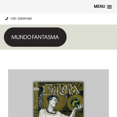
MENU
+351 226091460