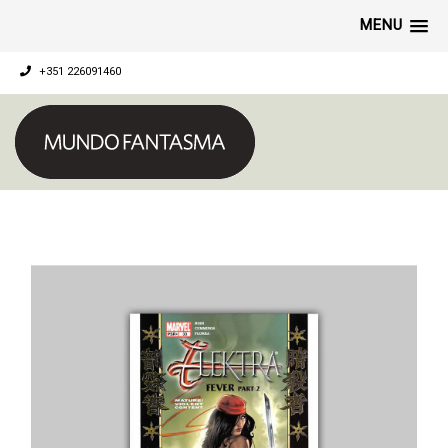
MENU
+351 226091460