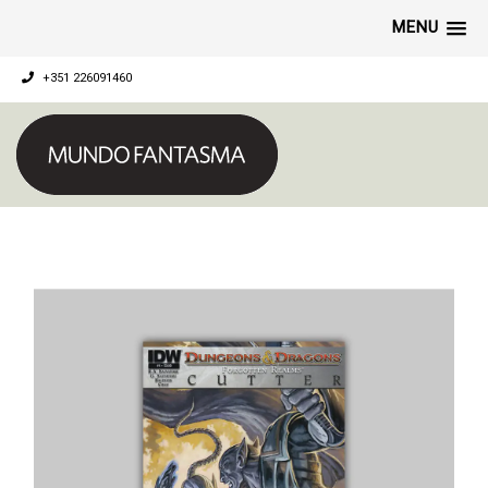
MENU
+351 226091460