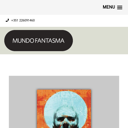
MENU
+351 226091460