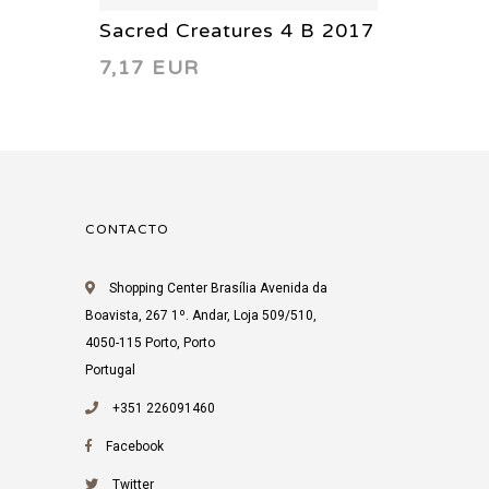
Dungeo
Sacred Creatures 4 B 2017
5,74 
7,17 EUR
Frost G
CONTACTO
Shopping Center Brasília Avenida da
Boavista, 267 1º. Andar, Loja 509/510,
4050-115 Porto, Porto
Portugal
+351 226091460
Facebook
Twitter