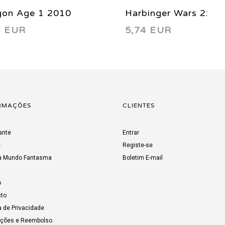
gon Age 1 2010
Harbinger Wars 2:
4 EUR
5,74 EUR
Aftermath 1 2018
RMAÇÕES
CLIENTES
ante
Entrar
e
Registe-se
a Mundo Fantasma
Boletim E-mail
o
to
a de Privacidade
uções e Reembolso