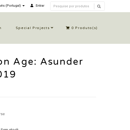
ês (Portugal)
Entrar
n
Special Projects
0
Produto(s)
on Age: Asunder
019
rse
: Sem stock