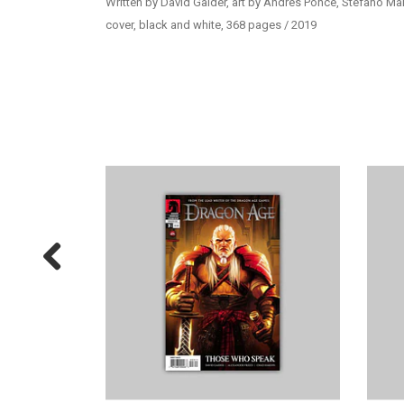
Written by David Gaider, art by Andres Ponce, Stefano M
cover, black and white, 368 pages / 2019