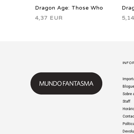
Dragon Age: Those Who
Dra
4,37 EUR
5,1
Speak 3 2012
INFO
Import
Blogu
Sobre 
Staff
Horári
Contac
Polític
Devol