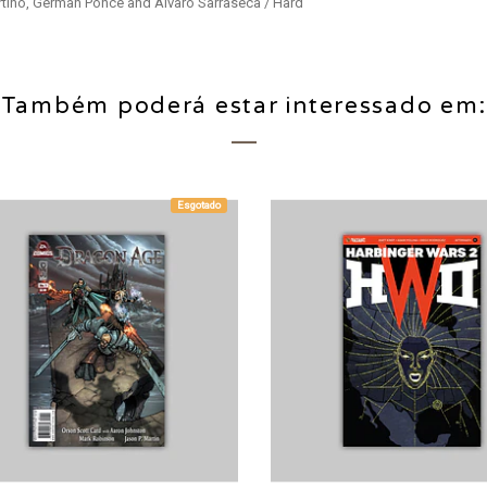
artino, German Ponce and Alvaro Sarraseca / Hard
Também poderá estar interessado em:
Esgotado