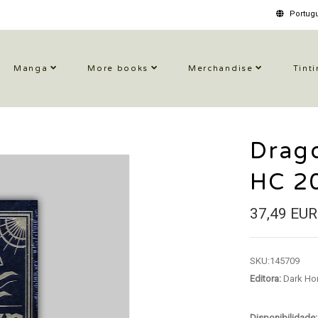
Portugu
Manga
More books
Merchandise
Tinti
Drag
HC 2
37,49 EUR
SKU:
145709
Editora:
Dark Ho
Disponibilidade