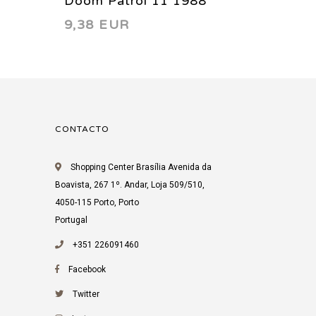
Doom Patrol 11 1988
Doom P
9,38 EUR
9,38 
CONTACTO
Shopping Center Brasília Avenida da
Boavista, 267 1º. Andar, Loja 509/510,
4050-115 Porto, Porto
Portugal
+351 226091460
Facebook
Twitter