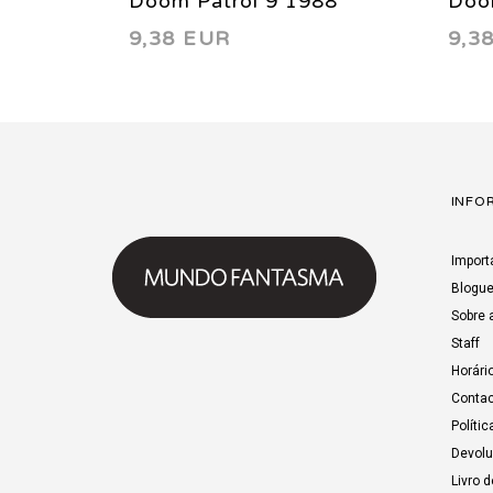
Doom Patrol 9 1988
Doo
9,38 EUR
9,3
INFO
Import
Blogu
Sobre 
Staff
Horári
Contac
Polític
Devol
Livro 