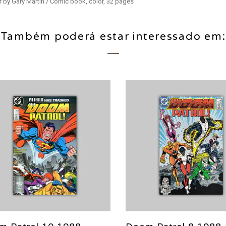
r by Gary Martin / Comic book, color, 32 pages
Também poderá estar interessado em: