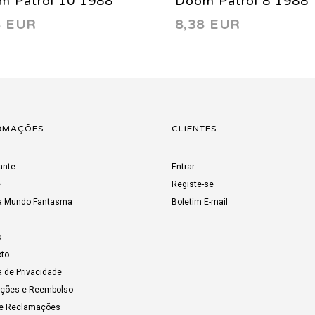
m Patrol 10 1988
Doom Patrol 8 1988
8 EUR
8,38 EUR
RMAÇÕES
CLIENTES
ante
Entrar
e
Registe-se
a Mundo Fantasma
Boletim E-mail
o
to
a de Privacidade
uções e Reembolso
de Reclamações