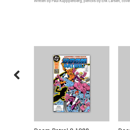
Written by Paul Kuppperberg, pencils by Erik Larsen, cove