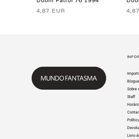
Doom Patrol 76 1994
Doo
4,87 EUR
4,8
INFO
Import
Blogu
Sobre 
Staff
Horári
Contac
Polític
Devol
Livro 