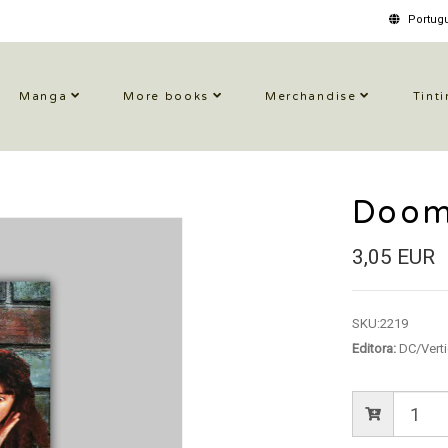
Portugu
Manga
More books
Merchandise
Tinti
Doom
3,05 EUR
SKU:
2219
Editora:
DC/Vert