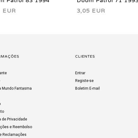
m Patrol 83 1994
Doom Patrol 71 199
7 EUR
3,05 EUR
RMAÇÕES
CLIENTES
ante
Entrar
e
Registe-se
a Mundo Fantasma
Boletim E-mail
o
to
a de Privacidade
uções e Reembolso
de Reclamações