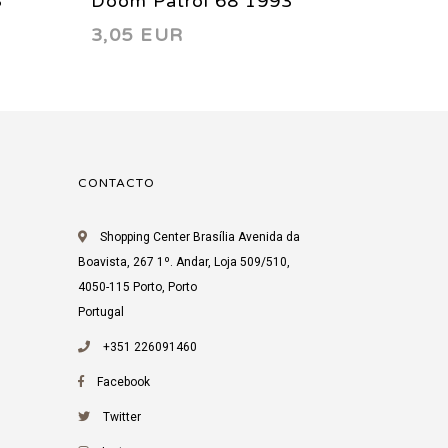
3
Doom Patrol 68 1993
Doom P
3,05 EUR
3,05 
CONTACTO
Shopping Center Brasília Avenida da
Boavista, 267 1º. Andar, Loja 509/510,
4050-115 Porto, Porto
Portugal
+351 226091460
Facebook
Twitter