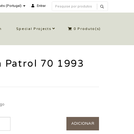
ês (Portugal)
Entrar
n
Special Projects
0
Produto(s)
 Patrol 70 1993
igo