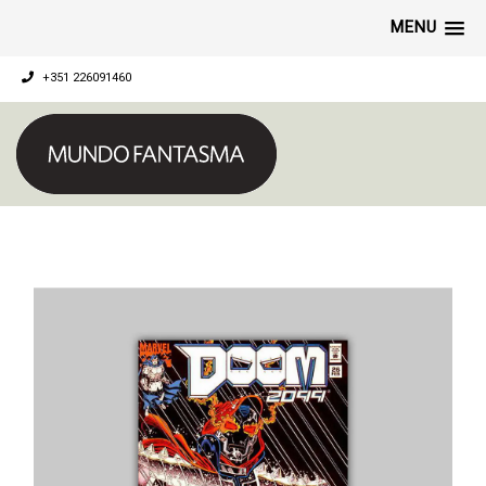
MENU
+351 226091460