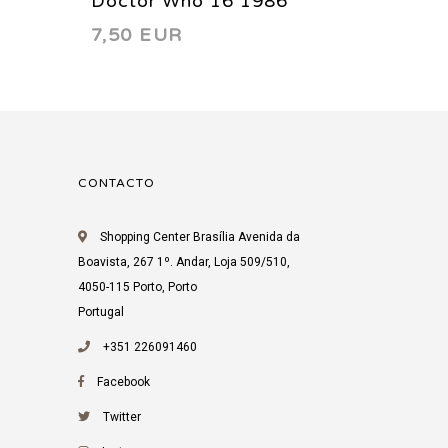
Doctor Who 16 1986
Doctor
7,50 EUR
7,50 
CONTACTO
Shopping Center Brasília Avenida da
Boavista, 267 1º. Andar, Loja 509/510,
4050-115 Porto, Porto
Portugal
+351 226091460
Facebook
Twitter