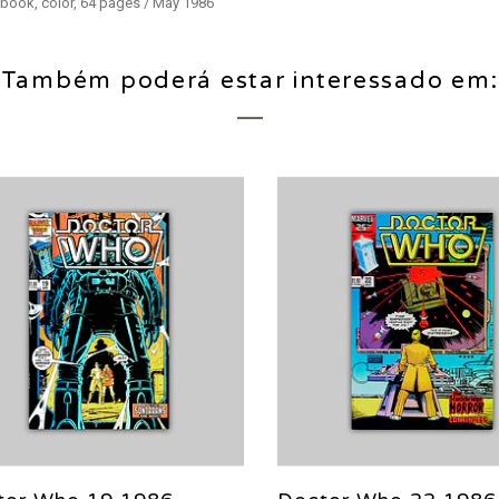
 book, color, 64 pages / May 1986
Também poderá estar interessado em: