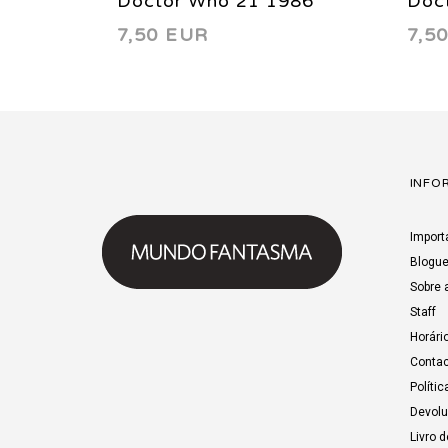
Doctor Who 21 1986
Doc
7,50 EUR
7,5
INFO
Import
Blogu
Sobre 
Staff
Horári
Contac
Polític
Devol
Livro 