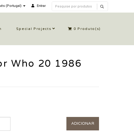
ês (Portugal)
Entrar
n
Special Projects
0
Produto(s)
or Who 20 1986