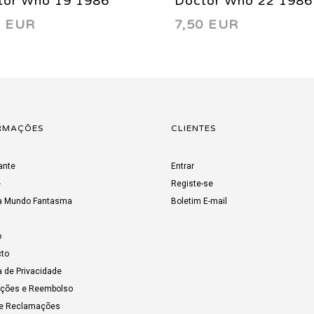
tor Who 19 1986
Doctor Who 22 1986
0 EUR
7,50 EUR
RMAÇÕES
CLIENTES
ante
Entrar
e
Registe-se
a Mundo Fantasma
Boletim E-mail
o
to
a de Privacidade
uções e Reembolso
de Reclamações