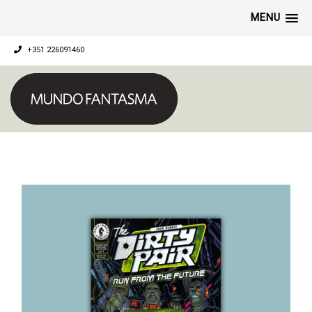
MENU
+351 226091460