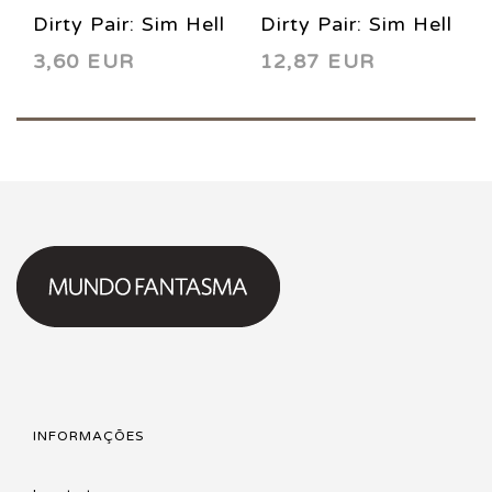
Dirty Pair: Sim Hell
Dirty Pair: Sim Hell
3,60 EUR
12,87 EUR
3 1993
(complete limited
series) 1993
INFORMAÇÕES