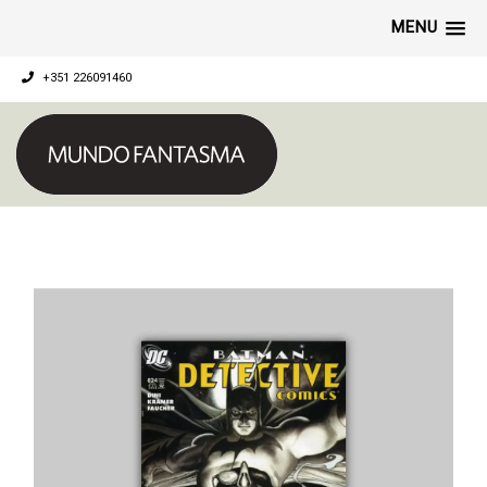
MENU
+351 226091460