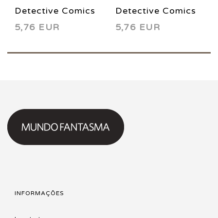
Detective Comics
Detective Comics
5,76 EUR
5,76 EUR
822 2006
826 2007
INFORMAÇÕES