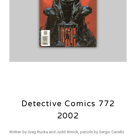
Detective Comics 772
2002
Written by Greg Rucka and Judd Winick, pencils by Sergio Cariello