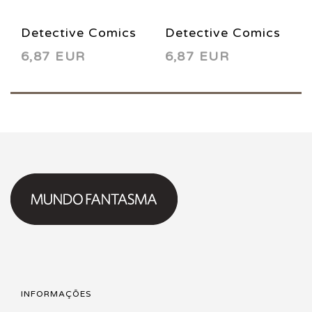
Detective Comics
Detective Comics
6,87 EUR
6,87 EUR
771 2002
770 2002
INFORMAÇÕES