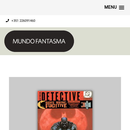
MENU
+351 226091460