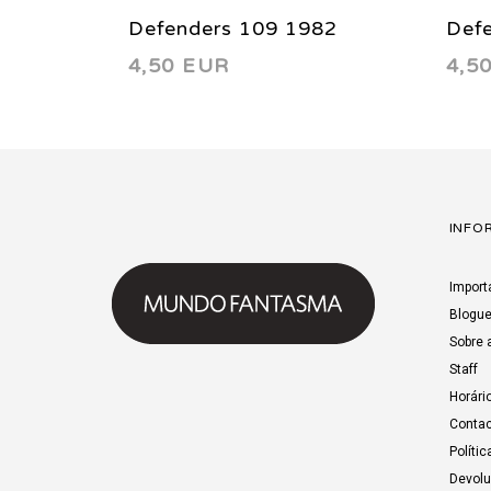
Defenders 109 1982
Def
4,50 EUR
4,5
INFO
Import
Blogu
Sobre 
Staff
Horári
Contac
Polític
Devol