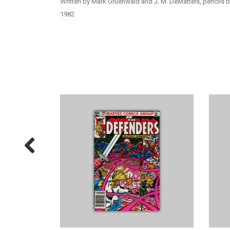
Written by Mark Gruenwald and J. M. DeMatteis, pencils b
1982