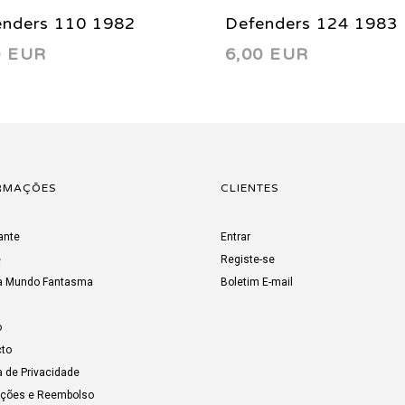
enders 110 1982
Defenders 124 1983
0 EUR
6,00 EUR
RMAÇÕES
CLIENTES
ante
Entrar
e
Registe-se
a Mundo Fantasma
Boletim E-mail
o
to
a de Privacidade
uções e Reembolso