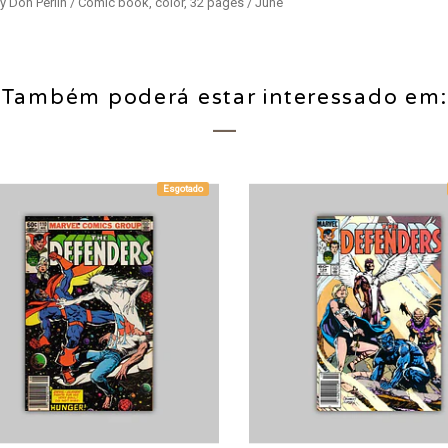
y Don Perlin / Comic book, color, 32 pages / June
Também poderá estar interessado em:
Esgotado