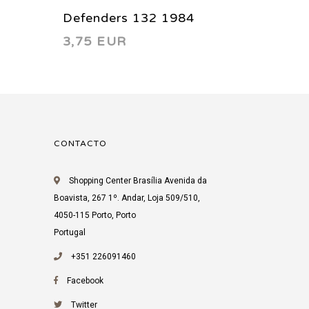
Defenders 132 1984
Defend
3,75 EUR
4,50 
1983
CONTACTO
Shopping Center Brasília Avenida da
Boavista, 267 1º. Andar, Loja 509/510,
4050-115 Porto, Porto
Portugal
+351 226091460
Facebook
Twitter