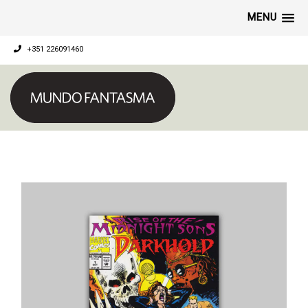
MENU
+351 226091460