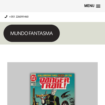
MENU
+351 226091460