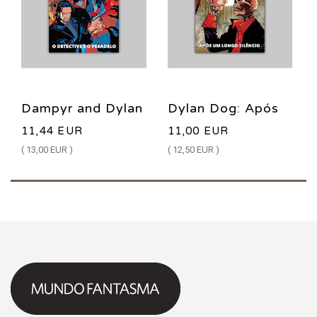
Dampyr and Dylan
Dylan Dog: Após
11,44 EUR
11,00 EUR
Dog: O Detective
um Longo Silêncio
( 13,00 EUR )
( 12,50 EUR )
e o Caçador Vol.
HC
02 - A Noite do
Dampyr HC