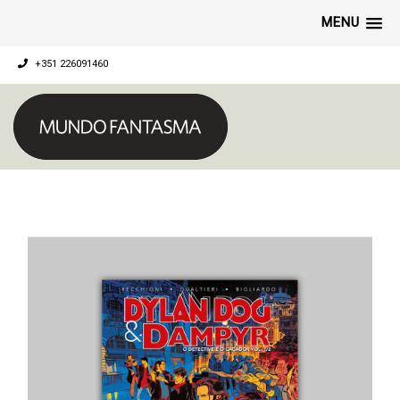
MENU
+351 226091460