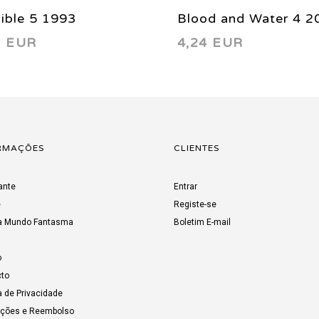
ible 5 1993
Blood and Water 4 2
3 EUR
4,24 EUR
RMAÇÕES
CLIENTES
ante
Entrar
e
Registe-se
a Mundo Fantasma
Boletim E-mail
o
to
a de Privacidade
uções e Reembolso