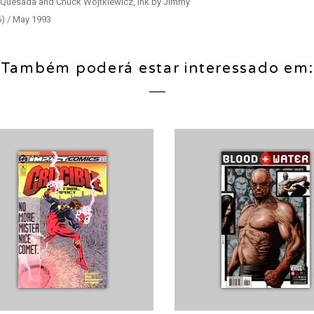
e Quesada and Chuck Wojtkiewicz, ink by Jimmy
6) / May 1993
Também poderá estar interessado em: