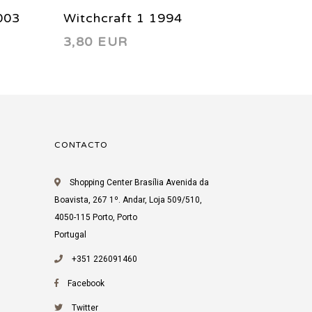
003
Witchcraft 1 1994
Defcon
3,80 EUR
3,59 
CONTACTO
Shopping Center Brasília Avenida da
Boavista, 267 1º. Andar, Loja 509/510,
4050-115 Porto, Porto
Portugal
+351 226091460
Facebook
Twitter