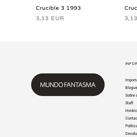
Crucible 3 1993
Cruc
3,13 EUR
3,1
INFO
Import
Blogu
Sobre 
Staff
Horári
Contac
Polític
Devol