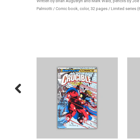
Written by Brian Augustyn and Mark Waid, pencils by Jo
Palmiotti / Comic book, color, 32 pages / Limited series (