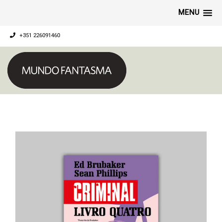
MENU
+351 226091460