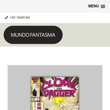
MENU
+351 226091460