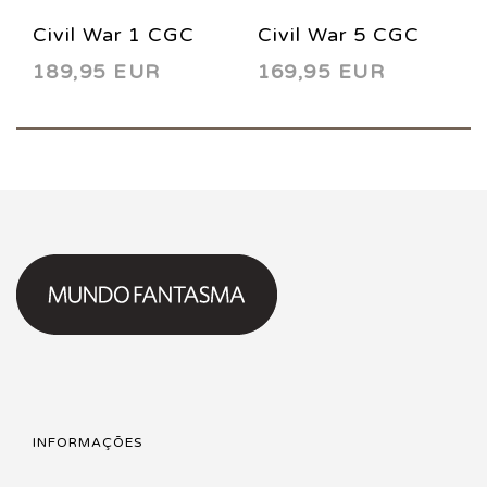
Civil War 1 CGC
Civil War 5 CGC
189,95 EUR
169,95 EUR
9.8 Signature
9.8 Signature
2006
2006
INFORMAÇÕES