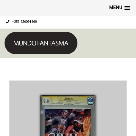
MENU
+351 226091460