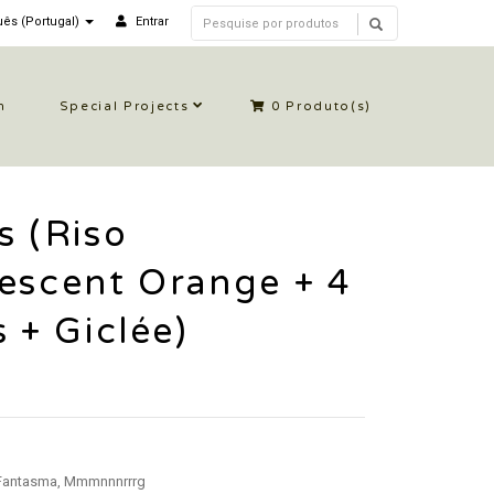
ês (Portugal)
Entrar
n
Special Projects
0
Produto(s)
s (Riso
escent Orange + 4
s + Giclée)
antasma, Mmmnnnrrrg