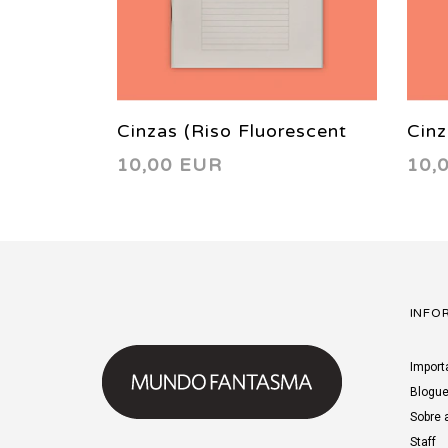
Cinzas (Riso Fluorescent
Cinz
10,00 EUR
10,
Orange)
INFO
Import
Blogu
Sobre 
Staff