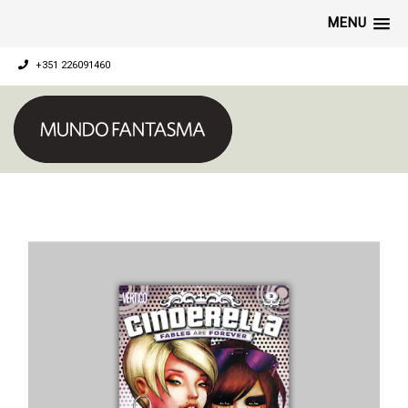
MENU
+351 226091460