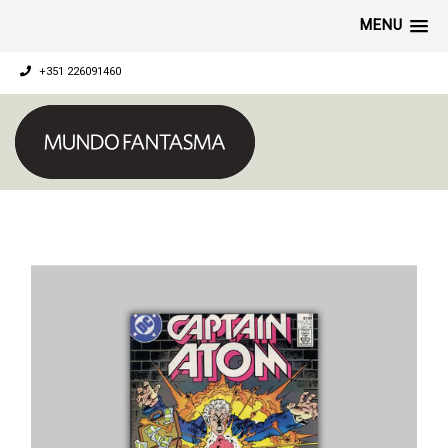
MENU
+351 226091460