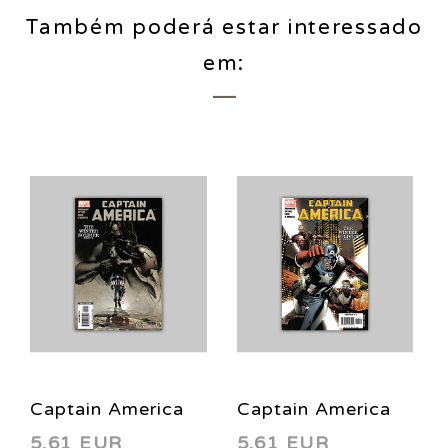
Também poderá estar interessado
em:
Captain America
Captain America
5,61 EUR
5,61 EUR
(Vol. 5) 12 2005
(Vol. 5) 13 2006