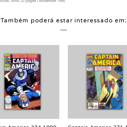
c book, color, 32 pages / November 1990
Também poderá estar interessado em: