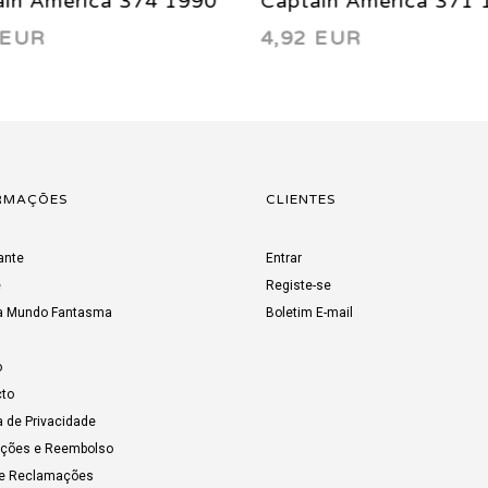
in America 371 1990
Captain America 377 
 EUR
4,82 EUR
RMAÇÕES
CLIENTES
ante
Entrar
e
Registe-se
a Mundo Fantasma
Boletim E-mail
o
to
a de Privacidade
uções e Reembolso
de Reclamações