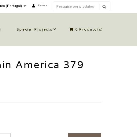
ês (Portugal)
Entrar
n
Special Projects
0
Produto(s)
ain America 379