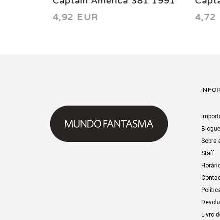
1 1991
Captain America 374 1990
Capta
4,72 EUR
4,92
INFO
Import
Blogu
Sobre 
Staff
Horári
Contac
Polític
Devol
Livro 