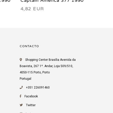
1990
Captain America 384 1991
Captain
4,82 EUR
4,92 EU
CONTACTO
Shopping Center Brasília Avenida da
Boavista, 267 1º. Andar, Loja 509/510,
4050-115 Porto, Porto
Portugal
+351 226091460
Facebook
Twitter