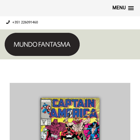
MENU
+351 226091460