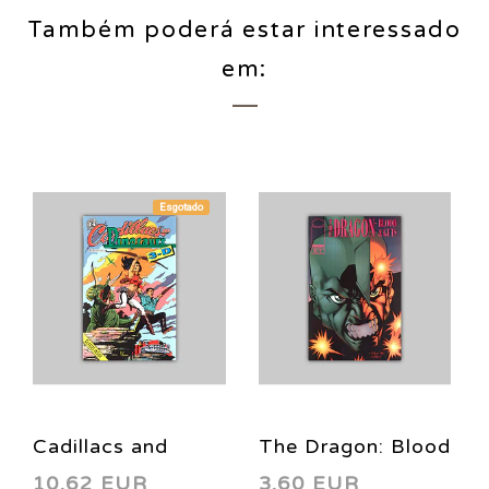
Também poderá estar interessado
em:
Esgotado
Cadillacs and
The Dragon: Blood
10,62 EUR
3,60 EUR
Dinosaurs 3-D
& Guts 2 1995