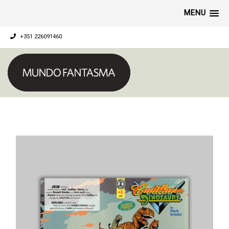
MENU
+351 226091460